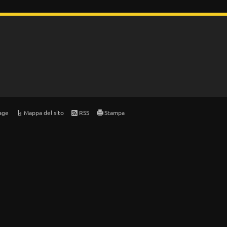
age
Mappa del sito
RSS
Stampa