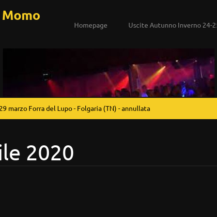
a Momo
Homepage
Uscite Autunno Inverno 24-2
29 marzo Forra del Lupo - Folgaria (TN) - annullata
ile 2020