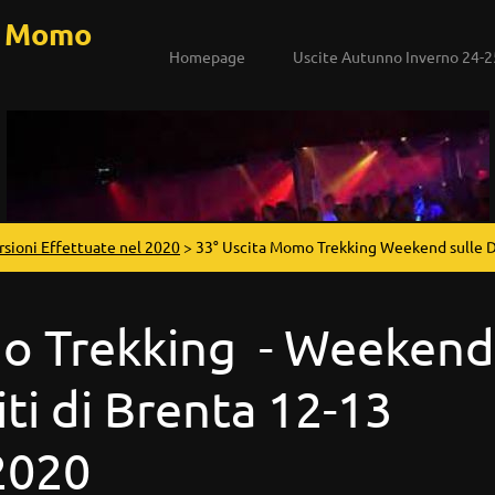
a Momo
Homepage
Uscite Autunno Inverno 24-2
rsioni Effettuate nel 2020
>
33° Uscita Momo Trekking Weekend sulle D
o Trekking - Weekend
ti di Brenta 12-13
2020