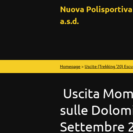
Nuova Polisportiv
a.s.d.
Homepage
>
Uscite (Trekking '20) Escu
Uscita Mom
sulle Dolomi
Settembre 