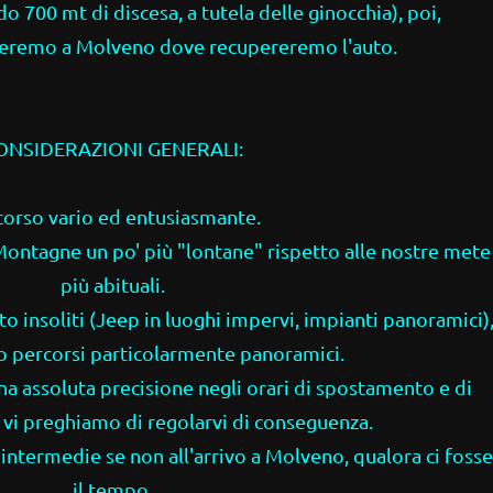
do 700 mt di discesa, a tutela delle ginocchia), poi,
eremo a Molveno dove recupereremo l'auto.
ONSIDERAZIONI GENERALI:
corso vario ed entusiasmante.
Montagne un po' più "lontane" rispetto alle nostre mete
più abituali.
o insoliti (Jeep in luoghi impervi, impianti panoramici)
 percorsi particolarmente panoramici.
a assoluta precisione negli orari di spostamento e di
 vi preghiamo di regolarvi di conseguenza.
ntermedie se non all'arrivo a Molveno, qualora ci fosse
il tempo.