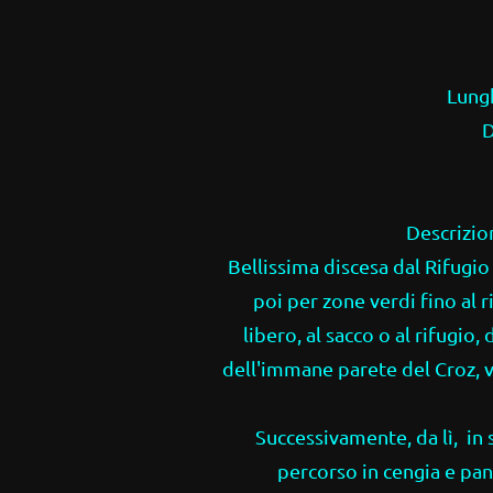
Lungh
D
Descrizion
Bellissima discesa dal Rifugi
poi per zone verdi fino al r
libero, al sacco o al rifugio, 
dell'immane parete del Croz, 
Successivamente, da lì, in 
percorso in cengia e pa