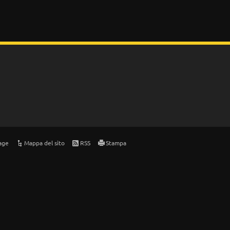
age
Mappa del sito
RSS
Stampa