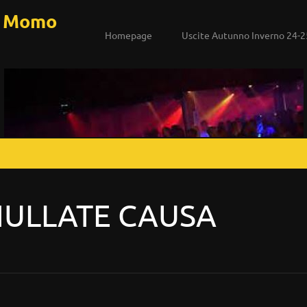
a Momo
Homepage
Uscite Autunno Inverno 24-2
NULLATE CAUSA